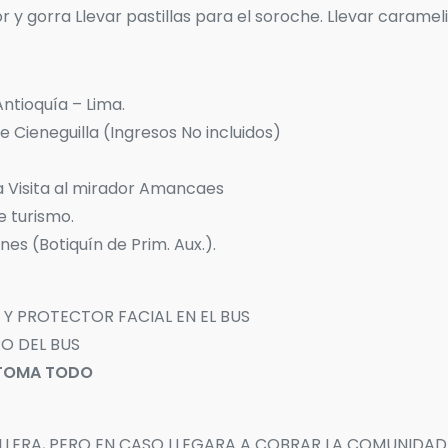
r y gorra Llevar pastillas para el soroche. Llevar carameli
Antioquía – Lima.
e Cieneguilla (Ingresos No incluidos)
ia Visita al mirador Amancaes
e turismo.
ones (Botiquín de Prim. Aux.).
 Y PROTECTOR FACIAL EN EL BUS
O DEL BUS
N TOMA TODO
LLERA, PERO EN CASO LLEGARA A COBRAR LA COMUNIDAD