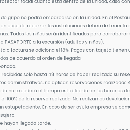
y protector facial cuanto está dentro de la unidad, caso c
s de gripe no podrá embarcarse en la unidad. En el Restau
en caso de recorrer las instalaciones deben de tener la 
rnas. Todos los niños serán identificados para corroborar 
 o PASAPORTE a la excursión (adultos y niños).
ta o factura se adiciona el 18%. Pagos con tarjeta tienen 
ados de acuerdo al orden de llegada.
bonado.
 recibidas solo hasta 48 horas de haber realizado su re
s administrativos, no aplican reservaciones realizadas 4
tida no excederá el tiempo establecido en los horarios 
rde el 100% de la reserva realizada. No realizamos devoluc
n estupefaciente. En caso de ser así, la empresa se com
sajero.
 hayan llegado tarde.