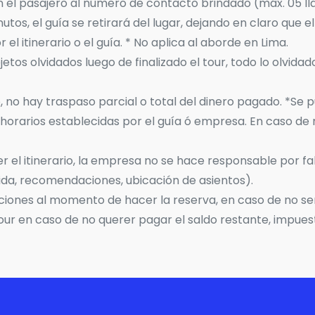
n el pasajero al número de contacto brindado (máx. 05 l
tos, el guía se retirará del lugar, dejando en claro que e
l itinerario o el guía. * No aplica al aborde en Lima.
etos olvidados luego de finalizado el tour, todo lo olvi
o, no hay traspaso parcial o total del dinero pagado. *S
horarios establecidas por el guía ó empresa. En caso de no
eer el itinerario, la empresa no se hace responsable por 
ida, recomendaciones, ubicación de asientos).
iciones al momento de hacer la reserva, en caso de no 
tour en caso de no querer pagar el saldo restante, impues