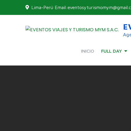
Skip
Lima-Perú Email:eventosyturismomym@gmail.
to
content
E
Age
INICIO
FULL DAY