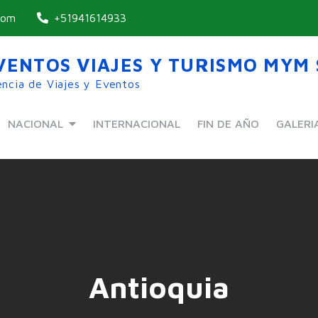
com
+51941614933
VENTOS VIAJES Y TURISMO MYM S
ncia de Viajes y Eventos
NACIONAL
INTERNACIONAL
FIN DE AÑO
GALERI
Antioquia