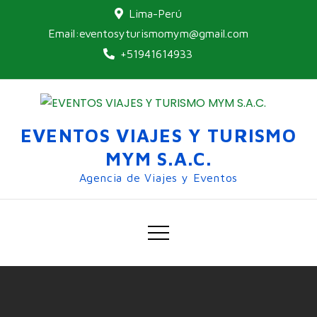
Lima-Perú
Email:eventosyturismomym@gmail.com
+51941614933
EVENTOS VIAJES Y TURISMO
MYM S.A.C.
Agencia de Viajes y Eventos