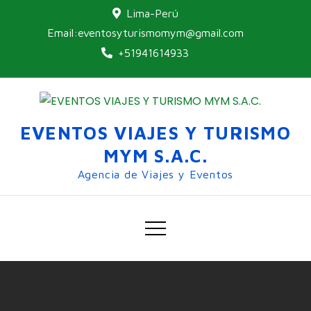
Lima-Perú
Email:eventosyturismomym@gmail.com
+51941614933
EVENTOS VIAJES Y TURISMO
MYM S.A.C.
Agencia de Viajes y Eventos