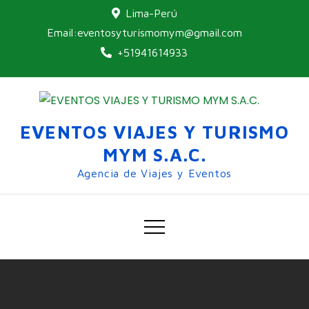
Lima-Perú
Email:eventosyturismomym@gmail.com
+51941614933
EVENTOS VIAJES Y TURISMO
MYM S.A.C.
Agencia de Viajes y Eventos