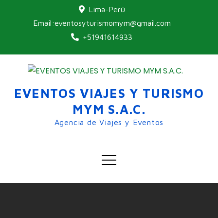
Skip
Lima-Perú
to
Email:eventosyturismomym@gmail.com
content
+51941614933
EVENTOS VIAJES Y TURISMO
MYM S.A.C.
Agencia de Viajes y Eventos